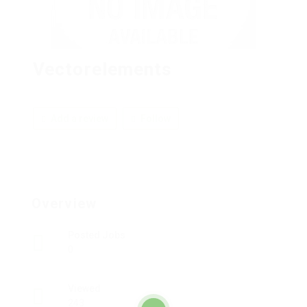
Vectorelements
Add a review
Follow
Overview
Posted Jobs
0
Viewed
243