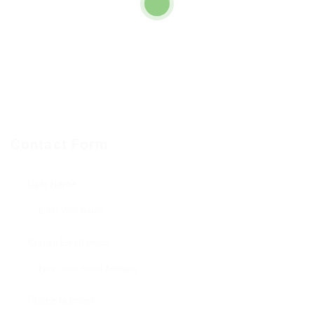
Contact Form
User Name:
Correo Electronico
Phone Number: