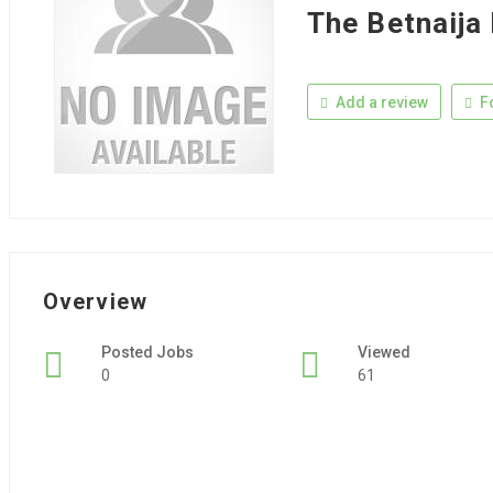
The Betnaija
Add a review
F
Overview
Posted Jobs
Viewed
0
61