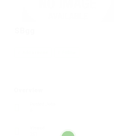
SBgg
Add a review
Follow
Overview
Posted Jobs
0
Viewed
251