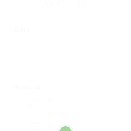
Cari
Add a review
Follow
Overview
Posted Jobs
0
Viewed
206