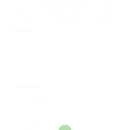
666I
Add a review
Follow
Overview
Posted Jobs
0
Viewed
39